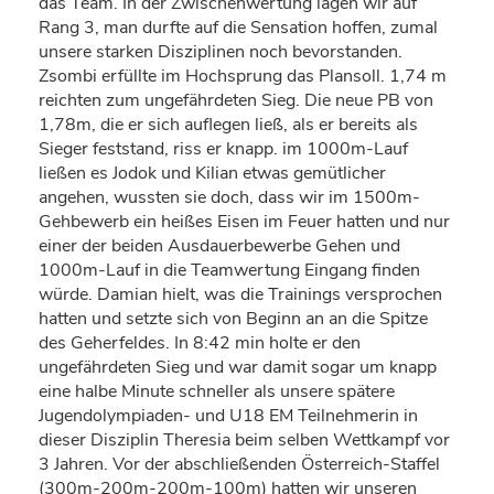
das Team. In der Zwischenwertung lagen wir auf
Rang 3, man durfte auf die Sensation hoffen, zumal
unsere starken Disziplinen noch bevorstanden.
Zsombi erfüllte im Hochsprung das Plansoll. 1,74 m
reichten zum ungefährdeten Sieg. Die neue PB von
1,78m, die er sich auflegen ließ, als er bereits als
Sieger feststand, riss er knapp. im 1000m-Lauf
ließen es Jodok und Kilian etwas gemütlicher
angehen, wussten sie doch, dass wir im 1500m-
Gehbewerb ein heißes Eisen im Feuer hatten und nur
einer der beiden Ausdauerbewerbe Gehen und
1000m-Lauf in die Teamwertung Eingang finden
würde. Damian hielt, was die Trainings versprochen
hatten und setzte sich von Beginn an an die Spitze
des Geherfeldes. In 8:42 min holte er den
ungefährdeten Sieg und war damit sogar um knapp
eine halbe Minute schneller als unsere spätere
Jugendolympiaden- und U18 EM Teilnehmerin in
dieser Disziplin Theresia beim selben Wettkampf vor
3 Jahren. Vor der abschließenden Österreich-Staffel
(300m-200m-200m-100m) hatten wir unseren