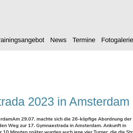
rainingsangebot
News
Termine
Fotogaleri
rada 2023 in Amsterdam
rdam ​ Am 29.07. machte sich die 26-köpfige Abordnung der
 den Weg zur 17. Gymnaestrada in Amsterdam. Ankunft in
0 Minuten später wurden auch jene vier Turner, die die St