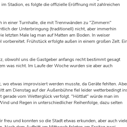
im Stadion, es folgte die offizielle Eröffnung mit zahlreichen
h in einer Turnhalle, die mit Trennwänden zu "Zimmern"
htlich der Unterbringung (traditionell) nicht, aber immerhin
ie letzten Male lag man auf Matten am Boden. In weiser
vorbereitet. Frühstück erfolgte außen in einem großen Zelt. Ei
rz, obwohl uns die Gastgeber anfangs recht bestimmt gesagt
llem was nicht. Im Laufe der Woche wurden sie aber auch
t, wo etwas improvisiert werden musste, da Geräte fehlten. Abe
ritt am Dienstag auf der Außenbühne fiel leider wetterbedingt in
t gerade vom Wetterglück verfolgt. "Höttlat" würde man im
Wind und Regen in unterschiedlicher Reihenfolge, dazu selten
r freu und konnten so die Stadt etwas erkunden, aber auch viel
. Nach dem Auftritt am Mittwoch folgten am Freitag zwei