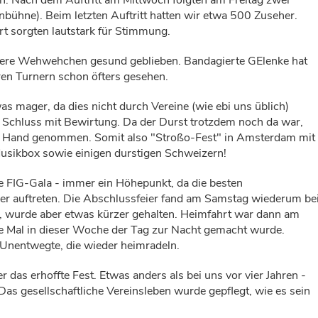
nbühne). Beim letzten Auftritt hatten wir etwa 500 Zuseher.
t sorgten lautstark für Stimmung.
einere Wehwehchen gesund geblieben. Bandagierte GElenke hat
en Turnern schon öfters gesehen.
s mager, da dies nicht durch Vereine (wie ebi uns üblich)
 Schluss mit Bewirtung. Da der Durst trotzdem noch da war,
ene Hand genommen. Somit also "Stroßo-Fest" in Amsterdam mit
usikbox sowie einigen durstigen Schweizern!
 FIG-Gala - immer ein Höhepunkt, da die besten
r auftreten. Die Abschlussfeier fand am Samstag wiederum be
, wurde aber etwas kürzer gehalten. Heimfahrt war dann am
e Mal in dieser Woche der Tag zur Nacht gemacht wurde.
Unentwegte, die wieder heimradeln.
 das erhoffte Fest. Etwas anders als bei uns vor vier Jahren -
. Das gesellschaftliche Vereinsleben wurde gepflegt, wie es sein