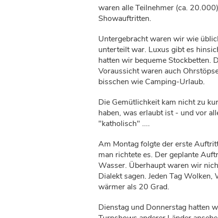
waren alle Teilnehmer (ca. 20.000) 
Showauftritten.
Untergebracht waren wir wie üblic
unterteilt war. Luxus gibt es hinsic
hatten wir bequeme Stockbetten. D
Voraussicht waren auch Ohrstöpsel 
bisschen wie Camping-Urlaub.
Die Gemütlichkeit kam nicht zu ku
haben, was erlaubt ist - und vor a
"katholisch" ....
Am Montag folgte der erste Auftrit
man richtete es. Der geplante Auft
Wasser. Überhaupt waren wir nich
Dialekt sagen. Jeden Tag Wolken, 
wärmer als 20 Grad.
Dienstag und Donnerstag hatten wi
Turnshows anderer Länder ansehen