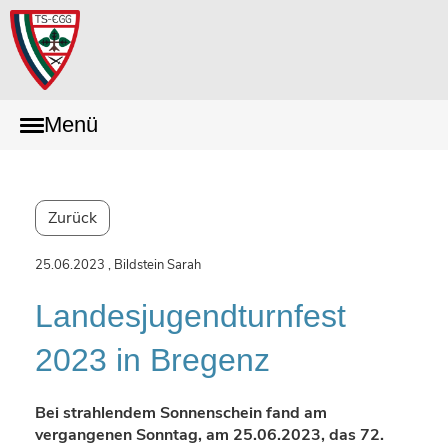
Menü
Zurück
25.06.2023
, Bildstein Sarah
Landesjugendturnfest
2023 in Bregenz
Bei strahlendem Sonnenschein fand am
vergangenen Sonntag, am 25.06.2023, das 72.