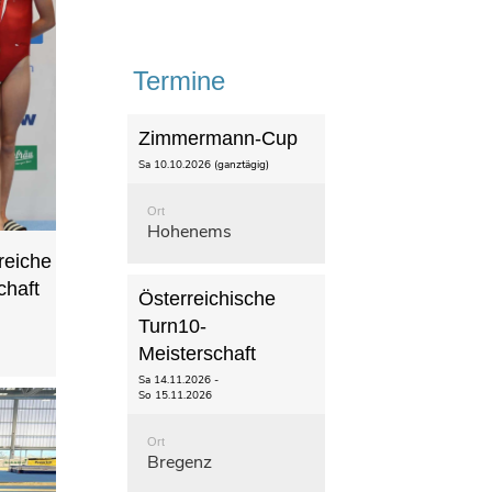
Termine
Zimmermann-Cup
Sa 10.10.2026 (ganztägig)
Ort
Hohenems
reiche
chaft
Österreichische
Turn10-
Meisterschaft
Sa 14.11.2026 -
So 15.11.2026
Ort
Bregenz